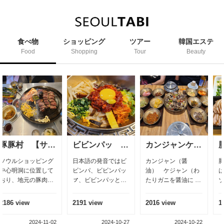
食べ物
ショッピング
ツアー
韓国エステ
Food
Shopping
Tour
Beauty
ビビンパッ 비빔밥
カンジャンケジャン 간장게장
豚足。ゾッバル
発音ではビ
カンジャン（醤
豚足（とんそく）と
地元の人達
ビビンパッ
油） ケジャン（わ
は、豚の足 韓国では
べれる冷麺
ンパッとい
たりガニを醤油に 漬
ゾッバルといわれ、
れ、、、リ
ビビンパと
け込む） 味付けの醤
会社の人達やお友達
ムチ冷麺 大
（混ぜる意
油にワタリガニを漬
と待ち合わせ、何よ
主な材料
w
2016 view
1371 view
1653 view
ご飯） ご
け込んだ韓国伝統料
食べる？ 今日はお酒
ル（大豆モ
理 朝鮮時代には宮殿
とゾッバルはどう？
2024-10-27
2024-10-22
2024-08-11
2