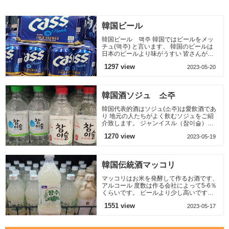
んまい、
料理のひとつ カンジ
チャ、ニン
ャンケジャンの伝統
的な味
韓国ビール
韓国ビール 맥주 韓国ではビールをメッ
チュ(맥주) と言います、 韓国のビールは
日本のビールより味がうすい 皆さんが好
きに飲むビールは三つ ハイトHITE カス
1297 view
2023-05-20
CASS デラTERA
韓国酒ソジュ 소주
韓国代表的酒はソジュ(소주)は愛飲酒であ
り 地元の人たちがよく飲むソジュをご紹
介致します。 ジャンイスル（참이슬）二
つの種類があります。 昔から飲みました
1270 view
2023-05-19
赤い色のオリジナルジ
韓国伝統酒マッコリ
マッコリはお米を発酵して作るお酒です、
アルコール 度数は作る会社によって5-6％
くらいです。 ビールより少し高いですが
甘みがありまして飲みやすい。 もともと
1551 view
2023-05-17
は 田舎の人たちが