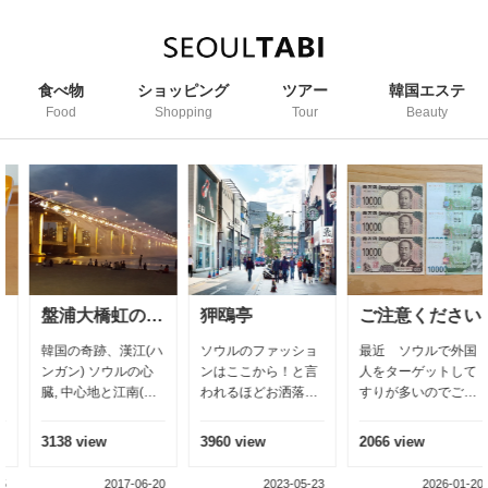
食べ物
ショッピング
ツアー
韓国エステ
Food
Shopping
Tour
Beauty
亭
ご注意ください
ソウル市庁
のファッショ
最近 ソウルで外国
ソウル市庁（ソウル
2019年6
こから！と言
人をターゲットして
特別市）は大韓民国
ル天気予
ほどお洒落で
すりが多いのでご注
の地方行政機関とし
温、台風
街として有名
意ください. 日本円を
て韓国で一番大きな
亭。芸能人が
韓国ウォンに両替し
都市です、 2017年2
view
2066 view
2132 view
3162 vi
没したり芸能
た後すりが多いです
月現在ソウルの人口
ち寄った店が
ので注意して下さい.
は1千万人くらいで
2023-05-23
2026-01-20
2023-05-29