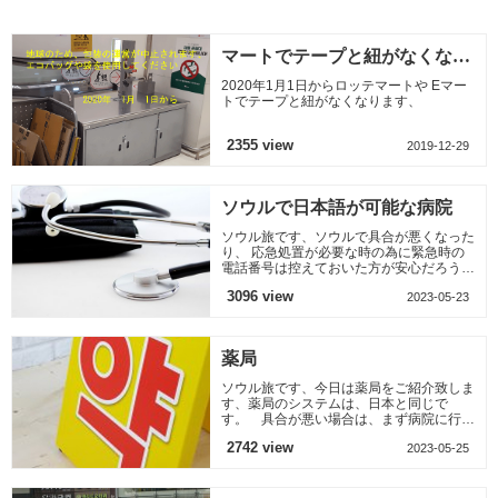
ることから韓
す ソウル市庁の建物
ム以降、多く
は日帝時代の時、
ル
マートでテープと紐がなくなり
ます。
2020年1月1日からロッテマートや Eマー
トでテープと紐がなくなります、
2355 view
2019-12-29
ソウルで日本語が可能な病院
ソウル旅です、ソウルで具合が悪くなった
り、 応急処置が必要な時の為に緊急時の
電話番号は控えておいた方が安心だろう。
体に異常を感じた場合はホテルのフロント
3096 view
2023-05-23
に連絡するか症状が
薬局
ソウル旅です、今日は薬局をご紹介致しま
す、薬局のシステムは、日本と同じで
す。 具合が悪い場合は、まず病院に行
き、診察後、医師の処方箋を持って薬局で
2742 view
2023-05-25
薬を受け取ります。 韓国