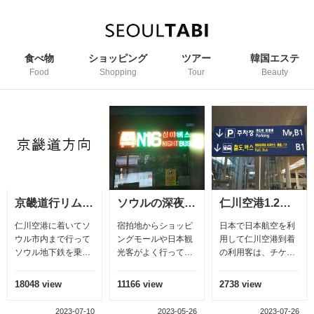
食べ物
ショッピング
ツアー
韓国エステ
Food
Shopping
Tour
Beauty
京畿道行リムジンバス
ソウルの深夜バス
​ 仁川空港1.2ターミナルKALリムジン深夜バス案内
仁川空港に着いてソ
宿拍地からショッピ
日本で日本航空を利
ウル市内まで行って
ングモールや日本観
用して仁川空港到着
ソウル地下鉄を乗っ
光客がよく行ってい
の利用客は、チケッ
て行く方へ 空港から
る夜の街、東大門市
ト確認必須 大韓航空
時間が合えば京畿道
場（ショッピングモ
と日本航空は、航空
18048 view
11166 view
2738 view
行リムジンバスを利
ール）や明洞（若者
券の協力パートナー
用していくのはいか
の街） 南大門市場
で、日本航空の航空
2023-07-10
2023-05-26
2023-07-26