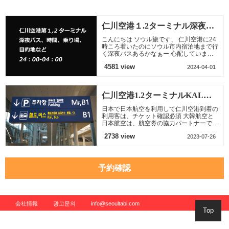
がでしょうか、 仁川
（ショッピング）ホ
券で大韓航空を利用
空港から京畿道行リ
ンデなど ソウル市
ソウルへ、もし、ソ
ムジ
内を中心
ウルで
仁川空港１.2ターミナル深夜一
般バス
こんにちは ソウル旅です、 仁川空港に24
時ころ着いたのにソウル市内宿泊地まで行
く深夜バスあるかなぁー 心配しています
よね。この深夜バスを乗って違いところま
4581 view
2024-04-01
で行ってタクシーを
​ 仁川空港1.2ターミナルKALリ
ムジン深夜バス案内
日本で日本航空を利用して仁川空港到着の
利用客は、チケット確認必須 大韓航空と
日本航空は、航空券の協力パートナーで、
日本航空の航空券で大韓航空を利用ソウル
2738 view
2023-07-26
へ、もし、ソウルで
予約確認
会社情報
광고문의
info@seoultabi.com
Top