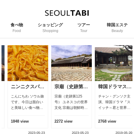
食べ物
ショッピング
ツアー
韓国エステ
Food
Shopping
Tour
Beauty
ニンニクスパゲッティ
宗廟（史跡第125号） ユネスコの世界文化
韓国ドラマスイッチ撮影場所江華島
種ホット
 ソウル旅
宗廟（史跡第125
チャン・グンソク主
こんにちは 
は面白い
号） ユネスコの世界
演、韓国ドラマ『ス
旅です、 釜
食べ物を
文化 宗廟は朝鮮時代
イッチ～君と世界を
ットクを頂い
ます ソウ
の歴代の王と王妃ま
変える スイッチ撮影
がありますか
うなスパ
たは追尊された王と
地（江華島）へ 難
の名物です。
2272 view
2768 view
4430 view
食べたこ
王妃の神主を奉安し
しいですか。バスを
トクはホット
すか？ ス
た廟である。56,500
乗って行けれ
分切って、そ
023-05-23
2023-05-23
2019-05-20
20