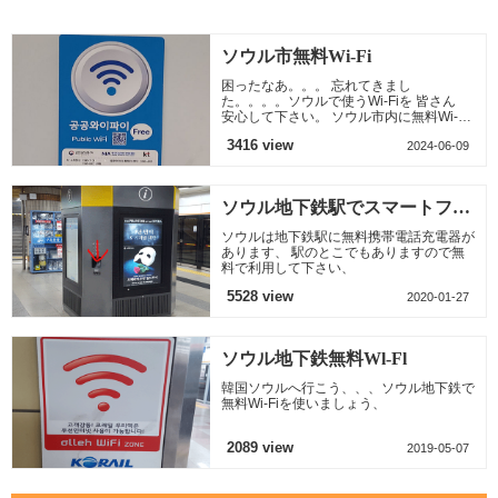
の面とペ
坪の境内に宗廟の正
ば、、、、
種を入れたも
モロコシ
殿をはじめ、別廟の
種（ヒマワリ
永寧殿と典祀
チャ
ソウル市無料Wi-Fi
困ったなあ。。。 忘れてきまし
た。。。。ソウルで使うWi-Fiを 皆さん
安心して下さい。 ソウル市内に無料Wi-Fi
のエリアがあります、 ソウル市内全区域
3416 view
2024-06-09
には出来ませんが
ソウル地下鉄駅でスマートフォ
ン無料充電
ソウルは地下鉄駅に無料携帯電話充電器が
あります、 駅のとこでもありますので無
料で利用して下さい、
5528 view
2020-01-27
ソウル地下鉄無料Wl-Fl
韓国ソウルへ行こう、、、ソウル地下鉄で
無料Wi-Fiを使いましょう、
2089 view
2019-05-07