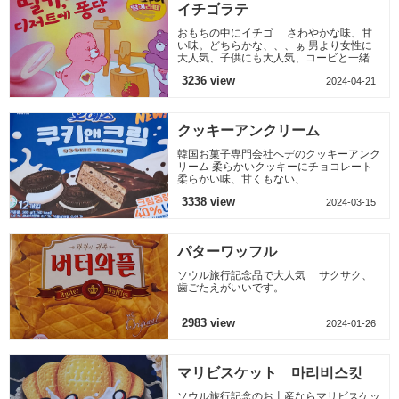
イチゴラテ
おもちの中にイチゴ さわやかな味、甘
い味。どちらかな、、、ぁ 男より女性に
大人気、子供にも大人気、コービと一緒な
ら
3236 view
2024-04-21
クッキーアンクリーム
韓国お菓子専門会社へデのクッキーアンク
リーム 柔らかいクッキーにチョコレート
柔らかい味、甘くもない、
3338 view
2024-03-15
パターワッフル
ソウル旅行記念品で大人気 サクサク、
歯ごたえがいいです。
2983 view
2024-01-26
マリビスケット 마리비스킷
ソウル旅行記念のお土産ならマリビスケッ