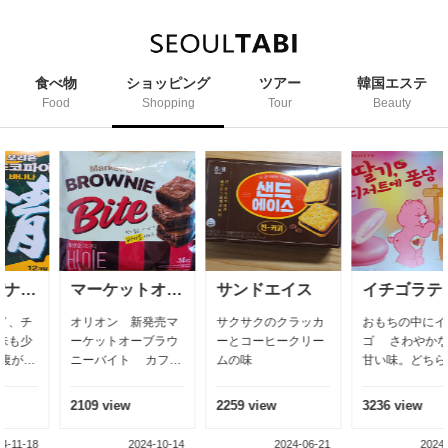
食べ物
ショッピング
ツアー
韓国エステ
Food
Shopping
Tour
Beauty
ス
イチゴラテ
クッキーアンクリーム
ミルク米菓子
ッカ
おもちの中にイチ
韓国お菓子専門会社
米菓子 日本の観光
リー
ゴ さわやかな味、
へデのクッキーアン
に人気ミルク味の
甘い味。どちらか
クリーム 柔らかいク
菓子
な、、、ぁ 男より女
ッキーにチョコレー
性に大人気、子供に
ト 柔らかい味、甘く
3236 view
3338 view
1835 view
も大人気、コービと
もない、
一緒なら
6-21
2024-04-21
2024-03-15
2025-01