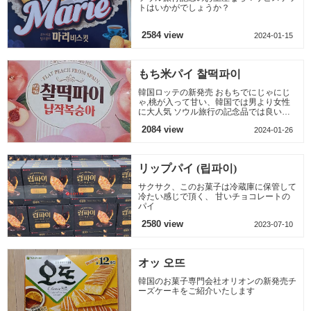
トはいかがでしょうか？
2584 view
2024-01-15
もち米パイ 찰떡파이
韓国ロッテの新発売 おもちでにじゃにじ
ゃ,桃が入って甘い、韓国では男より女性
に大人気 ソウル旅行の記念品では良いも
のと思う、ソウル旅のおすすめ
2084 view
2024-01-26
リップパイ (립파이)
サクサク、このお菓子は冷蔵庫に保管して
冷たい感じで頂く、 甘いチョコレートの
パイ
2580 view
2023-07-10
オッ 오뜨
韓国のお菓子専門会社オリオンの新発売チ
ーズケーキをご紹介いたします