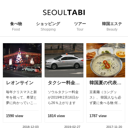
食べ物
ショッピング
ツアー
韓国エステ
Food
Shopping
Tour
Beauty
タクシー料金が上がります
韓国夏の代表料理豆素麺（コングッス)
韓国人の代表料理（サムギョプサル）三枚肉
ソウルタクシー料金
豆素麺（コングッ
韓国人の代表的な豚
が2019年2月16日か
ス）、 韓国人なら必
肉（サムギョプサ
ら26％上がります
ず夏に食べる物 何で
ル）三枚肉 外国人が
しょうか？皆さんは
好きな韓国料理2位
どんな食べ物と思い
サムギョプサル 三枚
1814 view
1787 view
2762 view
ますか？ 冷麺と思い
肉は、豚肉のお腹の
ますか、そうです、
部分を意味する。三
03
2019-02-27
2017-11-20
2017-10-05