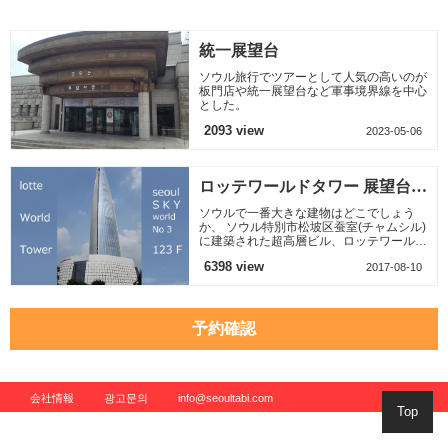
冷麺も食べますか コ
枚肉という言葉の意
ングッスといいます
味は、肉や脂肪の部
分が3回重
統一展望台
ソウル旅行でツアーとして人気の高いのが
板門店や統一展望台など軍事境界線を中心
とした。
2093 view
2023-05-06
ロッテワールドタワー 展望台
（ソウルスカイ）
ソウルで一番大きな建物はどこでしょう
か、 ソウル特別市松坡区蚕室(チャムシル)
に建築された超高層ビル、ロッテワールド
タワーです 世界で5番目、韓国では初の大
6398 view
2017-08-10
きな建物です 地上123
予約確認
会社情報
광고문의
info@seoultabi.com
Top