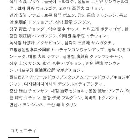
석계 石溪 ソッケ , 돌곶이 トルゴジ , 상월곡 上月谷 サンウォルゴ
ク , 월계 月谷 ウォルゴク, 고려대 高麗大 コリョデ,
안암 安岩 アナム , 보문 普門 ポムン, 창신 昌信 チャンシン, 동묘
앞 東廟前 トンミョアプ, 신당 新堂 シンダン,
청구 靑丘 チョング , 약수 藥水 ヤッス , 버티고개 ポティゴゲ , 한
강진 漢江鎭 ハンガンジン, 이태원 梨泰院 イテウォン ,
녹사평 綠莎坪 ノクサピョン , 삼각지 三角地 サムガクチ ,
효창공원앞孝昌公園前 ヒョチャンゴンウォンアップ , 공덕 孔德 ゴ
ントック, 대흥 大興 テフン , 광흥창 廣興倉 クァンフンチャン,
상수 上水 サンス, 합정 合井 ハプチョン , 망원 望遠 マンウォ
ン , 마포구청 麻浦区役所 マポグチョン ,
월드컵경기장 ワールドカップスタジアム ワールドカップキョンギ
ジャン, 디지털미디어시티 デジタルメディアシティ ,
증산 繒山 チュンサン, 새절 新寺セジョル , 응암 鷹岩 ウンアム, 역
촌 驛村 クチョン, 불광 佛光 プルグァン, 독바위 トクバウィ ,
연신내 ヨンシンネ , 구산 龜山 クサン
コミュニティ