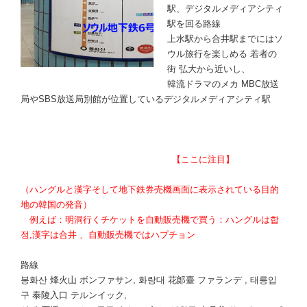
駅、デジタルメディアシティ
駅を回る路線
上水駅から合井駅までにはソ
ウル旅行を楽しめる 若者の
街 弘大から近いし、
韓流ドラマのメカ MBC放送
局やSBS放送局別館が位置しているデジタルメディアシティ駅
【ここに注目】
（ハングルと漢字そして地下鉄券売機画面に表示されている目的
地の韓国の発音）
例えば：明洞行くチケットを自動販売機で買う：ハングルは합
정,漢字は合井 、自動販売機ではハプチョン
路線
봉화산 烽火山 ボンファサン, 화랑대 花郞臺 ファランデ , 태릉입
구 泰陵入口 テルンイック,