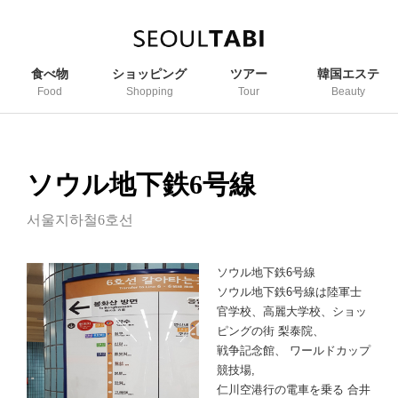
食べ物
ショッピング
ツアー
韓国エステ
Food
Shopping
Tour
Beauty
ソウル地下鉄6号線
서울지하철6호선
ソウル地下鉄6号線
ソウル地下鉄6号線は陸軍士
官学校、高麗大学校、ショッ
ピングの街 梨泰院、
戦争記念館、 ワールドカップ
競技場,
仁川空港行の電車を乗る 合井